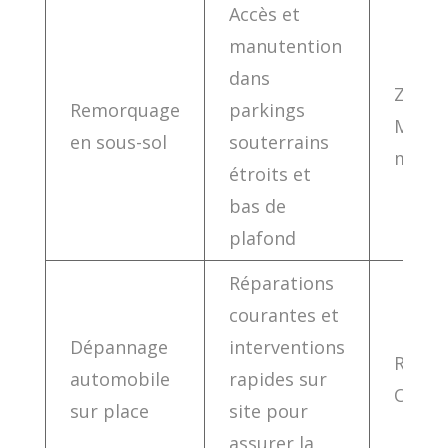
Accès et
manutention
dans
Zone 
Remorquage
parkings
Montpe
en sous-sol
souterrains
métro
étroits et
bas de
plafond
Réparations
courantes et
Dépannage
interventions
Régio
automobile
rapides sur
Occita
sur place
site pour
assurer la