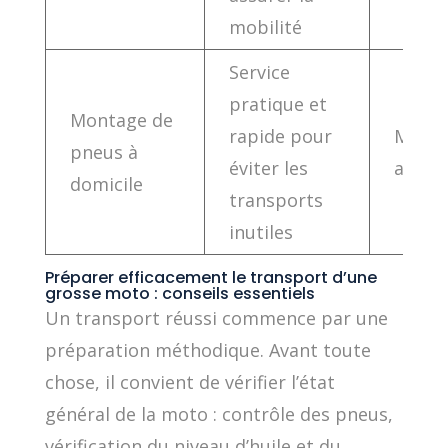
mobilité
Service
pratique et
Montage de
rapide pour
Montpe
pneus à
éviter les
alent
domicile
transports
inutiles
Préparer efficacement le transport d’une
grosse moto : conseils essentiels
Un transport réussi commence par une
préparation méthodique. Avant toute
chose, il convient de vérifier l’état
général de la moto : contrôle des pneus,
vérification du niveau d’huile et du