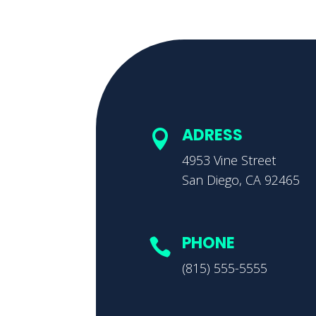
ADRESS

4953 Vine Street
San Diego, CA 92465
PHONE

(815) 555-5555