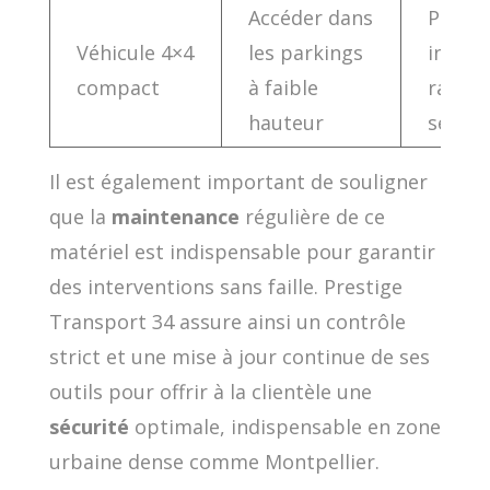
Accéder dans
Perme
Véhicule 4×4
les parkings
interv
compact
à faible
rapide
hauteur
sécuri
Il est également important de souligner
que la
maintenance
régulière de ce
matériel est indispensable pour garantir
des interventions sans faille. Prestige
Transport 34 assure ainsi un contrôle
strict et une mise à jour continue de ses
outils pour offrir à la clientèle une
sécurité
optimale, indispensable en zone
urbaine dense comme Montpellier.