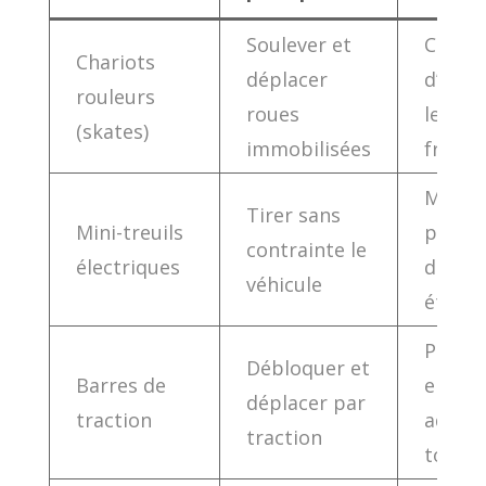
Soulever et
Compac
Chariots
déplacer
d’end
rouleurs
roues
les sy
(skates)
immobilisées
freina
Manœu
Tirer sans
Mini-treuils
précis
contrainte le
électriques
des es
véhicule
étroit
Peu
Débloquer et
Barres de
encom
déplacer par
traction
adapta
traction
toute 