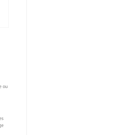
,
e ou
es
ge