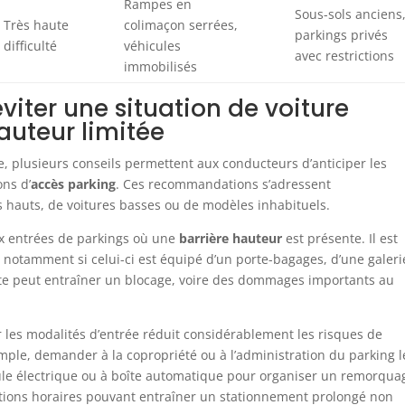
Rampes en
Sous-sols anciens
Très haute
colimaçon serrées,
parkings privés
difficulté
véhicules
avec restrictions
immobilisés
iter une situation de voiture
auteur limitée
e, plusieurs conseils permettent aux conducteurs d’anticiper les
ons d’
accès parking
. Ces recommandations s’adressent
 hauts, de voitures basses ou de modèles inhabituels.
aux entrées de parkings où une
barrière hauteur
est présente. Il est
 notamment si celui-ci est équipé d’un porte-bagages, d’une galeri
imite peut entraîner un blocage, voire des dommages importants au
r les modalités d’entrée réduit considérablement les risques de
mple, demander à la copropriété ou à l’administration du parking l
cule électrique ou à boîte automatique pour organiser un remorqua
trictions horaires pouvant entraîner un stationnement prolongé non