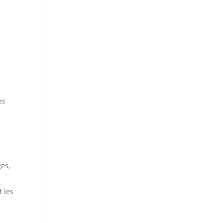
es
e
ges,
t les