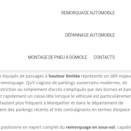
REMORQUAGE AUTOMOBILE
mment sortir une voiture d’un
DÉPANNAGE AUTOMOBILE
e automobile
MONTAGE DE PNEU À DOMICILE
CONTACTS
ngs équipés de passages à
hauteur limitée
représente un défi majeu
 remorquage. Qu’il s’agisse de parkings souterrains modernes, de
estriction ou simplement d’accès compliqués par des bornes et bar
nt rapidement un casse-tête lorsque le véhicule est particulièreme
’autant plus fréquent à Montpellier et dans le département de
oient des parkings récents et très contraignants en termes d’espace
 positionne en expert complet du
remorquage en sous-sol
, capabl