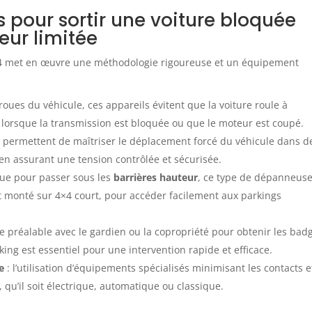
s pour sortir une voiture bloquée
eur limitée
 34 met en œuvre une méthodologie rigoureuse et un équipement
 roues du véhicule, ces appareils évitent que la voiture roule à
 lorsque la transmission est bloquée ou que le moteur est coupé.
ls permettent de maîtriser le déplacement forcé du véhicule dans d
en assurant une tension contrôlée et sécurisée.
ue pour passer sous les
barrières hauteur
, ce type de dépanneus
t monté sur 4×4 court, pour accéder facilement aux parkings
e préalable avec le gardien ou la copropriété pour obtenir les bad
ng est essentiel pour une intervention rapide et efficace.
e
: l’utilisation d’équipements spécialisés minimisant les contacts e
qu’il soit électrique, automatique ou classique.