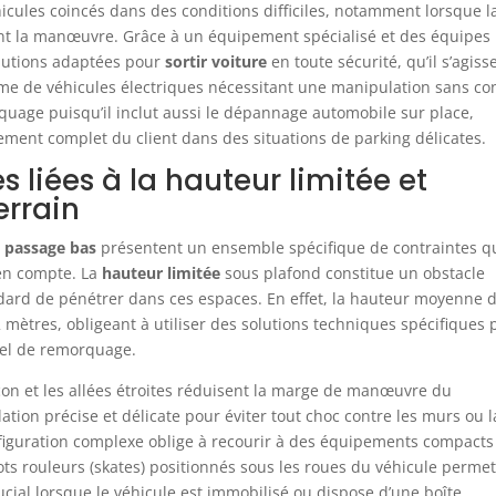
éhicules coincés dans des conditions difficiles, notamment lorsque l
ent la manœuvre. Grâce à un équipement spécialisé et des équipes
olutions adaptées pour
sortir voiture
en toute sécurité, qu’il s’agiss
même de véhicules électriques nécessitant une manipulation sans co
quage puisqu’il inclut aussi le dépannage automobile sur place,
ement complet du client dans des situations de parking délicates.
 liées à la hauteur limitée et
errain
à
passage bas
présentent un ensemble spécifique de contraintes q
en compte. La
hauteur limitée
sous plafond constitue un obstacle
rd de pénétrer dans ces espaces. En effet, la hauteur moyenne 
2 mètres, obligeant à utiliser des solutions techniques spécifiques 
iel de remorquage.
on et les allées étroites réduisent la marge de manœuvre du
ion précise et délicate pour éviter tout choc contre les murs ou l
onfiguration complexe oblige à recourir à des équipements compacts
iots rouleurs (skates) positionnés sous les roues du véhicule perme
crucial lorsque le véhicule est immobilisé ou dispose d’une boîte