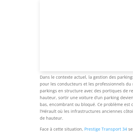
Hauteur limitée : co
parking
par
Jean.Dupuis.85
|
Juin 25, 2026
|
Dépannag
Dans le contexte actuel, la gestion des parki
pour les conducteurs et les professionnels du
parkings en structure avec des portiques de r
hauteur, sortir une voiture d’un parking devie
bas, encombrant ou bloqué. Ce problème est d
l’Hérault où les infrastructures anciennes côt
de hauteur.
Face à cette situation,
Prestige Transport 34
se