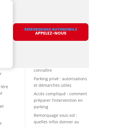
Rechercher
REMORQUAGE AUTOMOBILE
APPELEZ-NOUS
Articles
récents
Remorquage dans un
garage collectif : règles à
connaître
r
Parking privé : autorisations
et démarches utiles
rière
nt
Accès compliqué : comment
préparer l’intervention en
 et
parking
Remorquage sous-sol :
quelles infos donner au
e