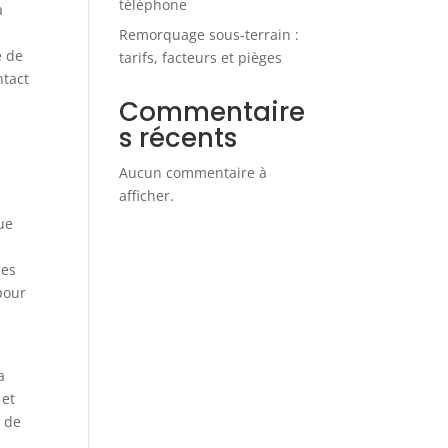
téléphone
a
Remorquage sous-terrain :
e de
tarifs, facteurs et pièges
ntact
Commentaire
s récents
Aucun commentaire à
afficher.
ue
des
pour
a
 et
t de