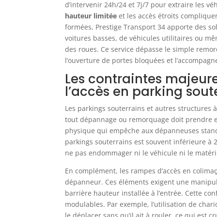
d’intervenir 24h/24 et 7j/7 pour extraire les v
hauteur limitée
et les accès étroits compliqu
formées, Prestige Transport 34 apporte des s
voitures basses, de véhicules utilitaires ou 
des roues. Ce service dépasse le simple remor
l’ouverture de portes bloquées et l’accompagn
Les contraintes majeures
l’accès en parking sout
Les parkings souterrains et autres structures 
tout dépannage ou remorquage doit prendre 
physique qui empêche aux dépanneuses standa
parkings souterrains est souvent inférieure à 
ne pas endommager ni le véhicule ni le matér
En complément, les rampes d’accès en colimaç
dépanneur. Ces éléments exigent une manipulat
barrière hauteur installée à l’entrée. Cette c
modulables. Par exemple, l’utilisation de char
le déplacer sans qu’il ait à rouler, ce qui est 