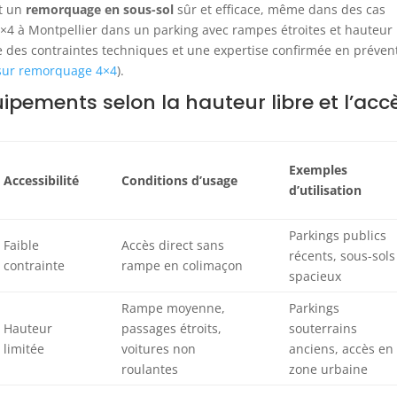
et un
remorquage en sous-sol
sûr et efficace, même dans des cas
×4 à Montpellier dans un parking avec rampes étroites et hauteur
 des contraintes techniques et une expertise confirmée en préven
 sur remorquage 4×4
).
pements selon la hauteur libre et l’acc
Exemples
Accessibilité
Conditions d’usage
d’utilisation
Parkings publics
Faible
Accès direct sans
récents, sous-sols
contrainte
rampe en colimaçon
spacieux
Rampe moyenne,
Parkings
Hauteur
passages étroits,
souterrains
limitée
voitures non
anciens, accès en
roulantes
zone urbaine