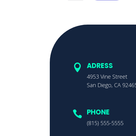
ADRESS

4953 Vine Street
San Diego, CA 9246
PHONE

(815) 555-5555