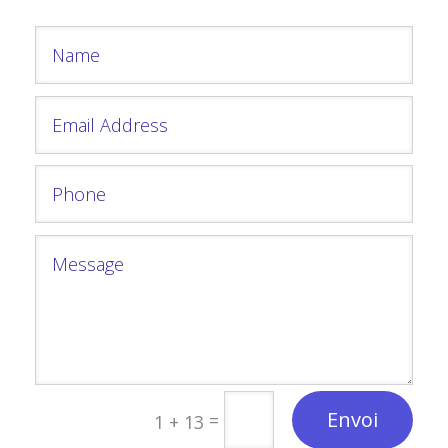
Envoi
=
1 + 13